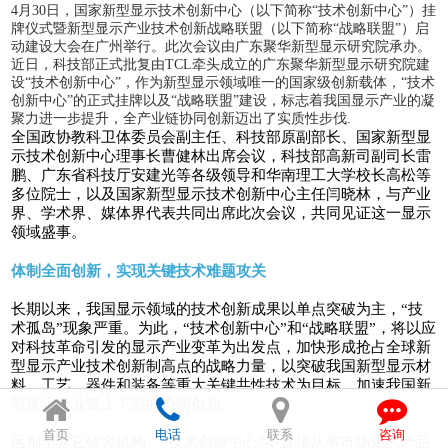
4月30日，国家新型显示技术创新中心（以下简称“技术创新中心”）挂
牌仪式暨新型显示产业技术创新战略联盟（以下简称“战略联盟”）启
动建设大会在广州举行。此次会议由广东聚华新型显示研究院承办。
近日，科技部正式批复由TCL牵头成立的广东聚华新型显示研究院建
设“技术创新中心”，作为新型显示领域唯一的国家级创新载体，“技术
创新中心”的正式挂牌以及“战略联盟”建设，标志着我国显示产业的凝
聚力进一步提升，全产业链协同创新迈出了实质性步伐.
全国政协教科卫体委员会副主任、科技部原副部长、国家新型显
示技术创新中心理事长曹健林出席会议，科技部高新司副司长雷
鹏、广东省科技厅安建光等各级领导和华南理工大学校长高松等
多位院士，以及国家新型显示技术创新中心主任闫晓林，与产业
界、学术界、媒体界代表共同出席此次会议，共同见证这一显示
领域盛事。
体制全面创新，实现关键技术难题攻关
长期以来，我国显示领域的技术创新成果以单点突破为主，“技
术孤岛”现象严重。为此，“技术创新中心”和“战略联盟”，将以应
对科技革命引发的显示产业变革为出发点，加快形成抢占全球新
型显示产业技术创新制高点的战略力量，以突破我国新型显示材
料、工艺、器件和装备等重大关键共性技术为目标，加速我国新
型显示产业链上下游的协同创新。
首页
电话
联系
咨询
区别于其它研究机构，“技术创新中心”不直接从事市场化的产品