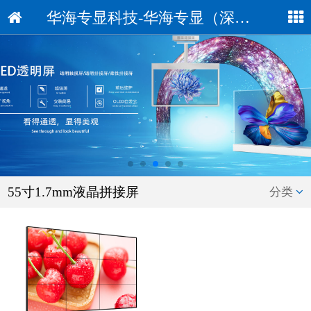
华海专显科技-华海专显（深圳）科技有限公司
55寸1.7mm液晶拼接屏
分类