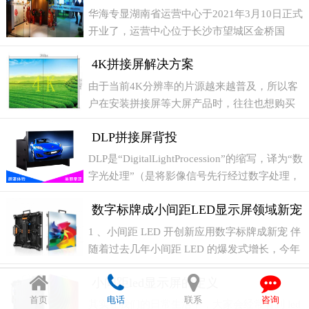
古名楼 岳阳
华海专显湖南省运营中心于2021年3月10日正式
开业了，运营中心位于长沙市望城区金桥国
际，办公区域500平方，配套设施完善，人员编
4K拼接屏解决方案
制齐全，现有办公人员30多名，这是华海专显
全国区域运营
由于当前4K分辨率的片源越来越普及，所以客
户在安装拼接屏等大屏产品时，往往也想购买
4K的，以实现片源与拼接屏的匹配，实现更高
DLP拼接屏背投
清的显示效果，那么现在有4K拼接屏吗？
DLP是“DigitalLightProcession”的缩写，译为“数
字光处理”（是将影像信号先行经过数字处理，
然后再把光投影出来），“它”是一独创的、采
数字标牌成小间距LED显示屏领域新宠
用光学半导体产生数字式显示多光源的解决方
案；依
1 、小间距 LED 开创新应用数字标牌成新宠 伴
随着过去几年小间距 LED 的爆发式增长，今年
的小间距 LED 将逐渐平稳下来，进入稳步向上
小间距led显示屏的定义
的“和平发展期”，虽然脱离了高速发展的阶
段，但并不
首页
电话
联系
咨询
其实在我们的日常生活中，大家会经常看到 led