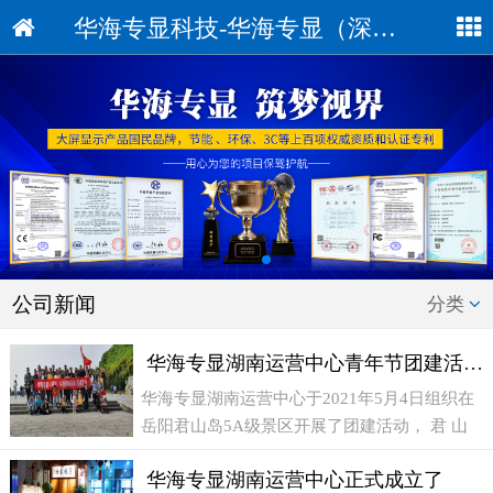
华海专显科技-华海专显（深圳）科技有限公司
公司新闻
分类
华海专显湖南运营中心青年节团建活动-----畅游君山岛景区
华海专显湖南运营中心于2021年5月4日组织在
岳阳君山岛5A级景区开展了团建活动， 君 山
岛，古称 洞庭山 、湘山、有缘山，位于 岳阳
华海专显湖南运营中心正式成立了
市境内，是八百里 洞庭湖 中的一个小岛，与千